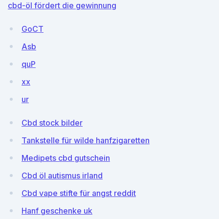
cbd-öl fördert die gewinnung
GoCT
Asb
quP
xx
ur
Cbd stock bilder
Tankstelle für wilde hanfzigaretten
Medipets cbd gutschein
Cbd öl autismus irland
Cbd vape stifte für angst reddit
Hanf geschenke uk